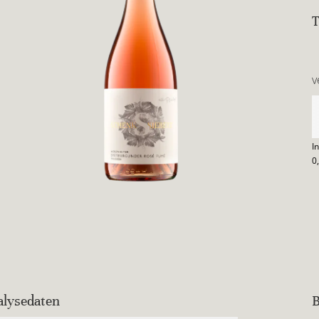
v
I
0
alysedaten
B