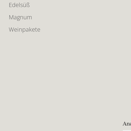
Edelsüß
Magnum
Weinpakete
An