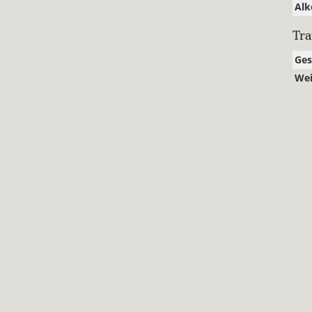
Alk
Tr
Ge
Wei