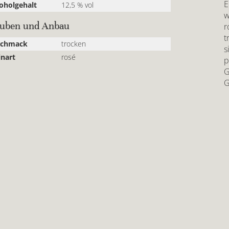
E
oholgehalt
12,5 % vol
w
auben und Anbau
r
t
schmack
trocken
s
nart
rosé
p
G
G