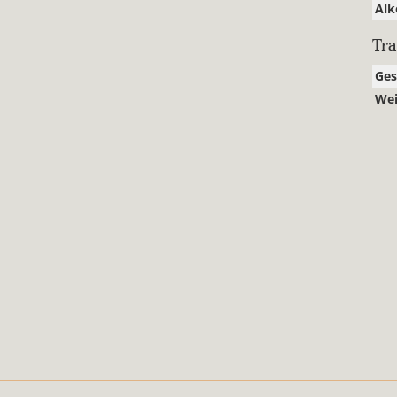
Alk
Tr
Ge
Wei