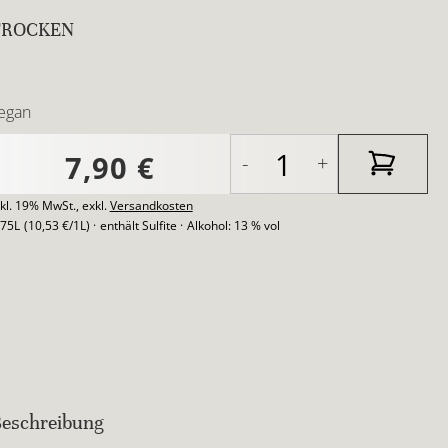
TROCKEN
egan
7,90 €
-
+
nkl. 19% MwSt.
,
exkl.
Versandkosten
,75L
(10,53 €/1L)
enthält Sulfite
Alkohol:
13 % vol
eschreibung