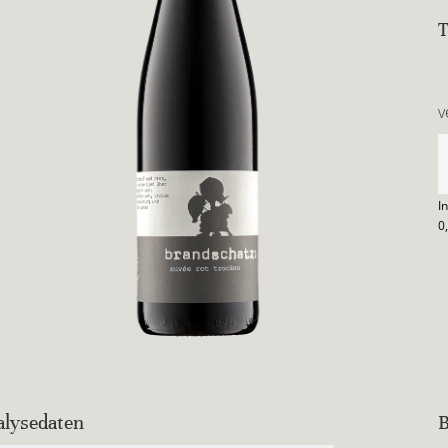
v
I
0
alysedaten
B