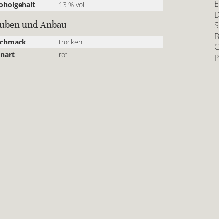
E
oholgehalt
13 % vol
D
auben und Anbau
S
B
schmack
trocken
C
nart
rot
P