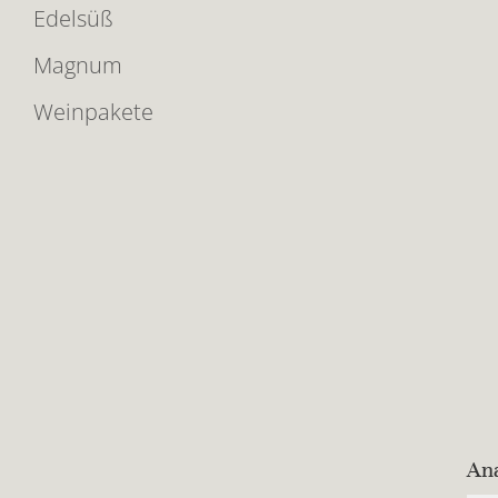
Edelsüß
Magnum
Weinpakete
An